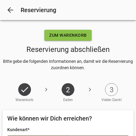
arrow_back
Reservierung
ZUM WARENKORB
Reservierung abschließen
Bitte gebe die folgenden Informationen an, damit wir die Reservierung
zuordnen können.
check
2
3
chevron_right
chevron_right
Warenkorb
Daten
Vielen Dank!
Eingeben
Wie können wir Dich erreichen?
Kundenart*