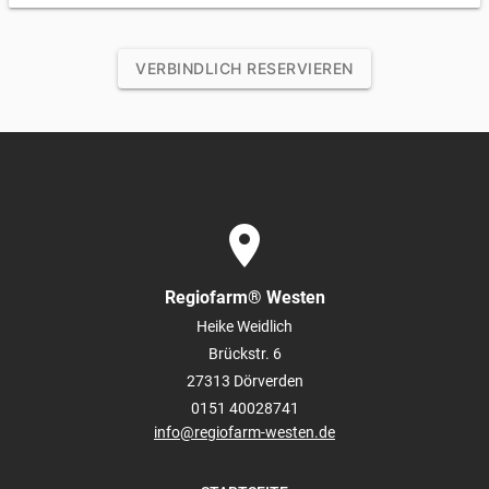
VERBINDLICH RESERVIEREN
place
Regiofarm® Westen
Heike Weidlich
Brückstr. 6
27313
Dörverden
0151 40028741
info@regiofarm-westen.de